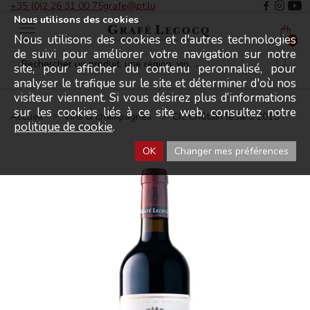
+35 (0)2 26 31 00 75
grafe@pt.lu
Nous utilisons des cookies
Nous utilisons des cookies et d'autres technologies
Menu
0
de suivi pour améliorer votre navigation sur notre
site, pour afficher du contenu peronnalisé, pour
analyser le trafique sur le site et déterminer d'où nos
visiteur viennent. Si vous désirez plus d’informations
sur les cookies liés à ce site web, consultez notre
Accueil
Vins & champagnes
Ch. Châtain le Jard 2015
politique de cookie
.
OK
Changer mes préférences