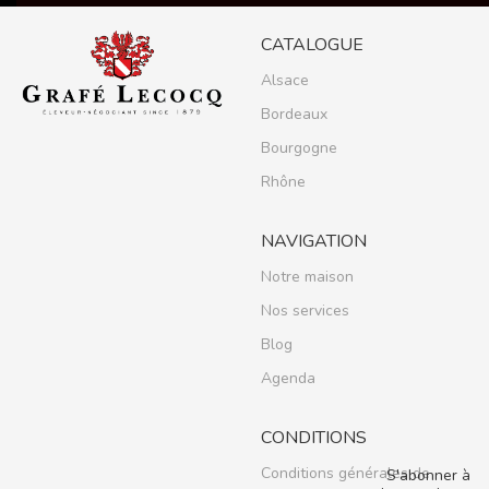
CATALOGUE
Alsace
Bordeaux
Bourgogne
Rhône
NAVIGATION
Notre maison
Nos services
Blog
Agenda
CONDITIONS
Conditions générales de
S'abonner à