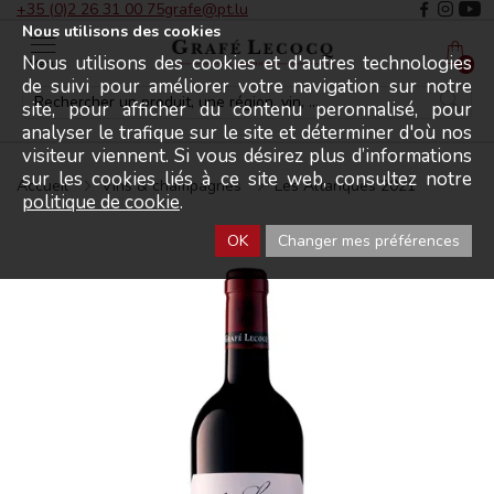
+35 (0)2 26 31 00 75
grafe@pt.lu
Nous utilisons des cookies
Nous utilisons des cookies et d'autres technologies
Menu
0
de suivi pour améliorer votre navigation sur notre
site, pour afficher du contenu peronnalisé, pour
analyser le trafique sur le site et déterminer d'où nos
visiteur viennent. Si vous désirez plus d’informations
sur les cookies liés à ce site web, consultez notre
Accueil
Vins & champagnes
Les Altanques 2021
politique de cookie
.
OK
Changer mes préférences