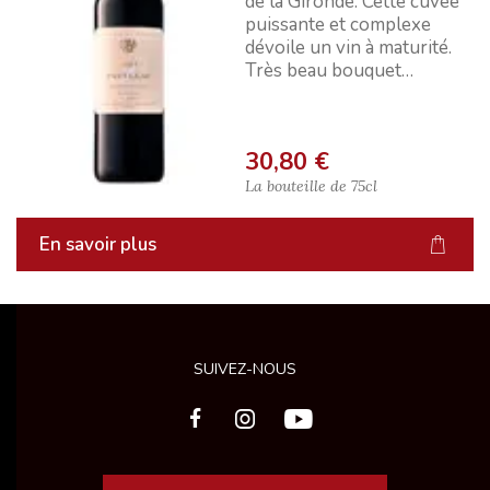
de la Gironde. Cette cuvée
puissante et complexe
dévoile un vin à maturité.
Très beau bouquet
épanoui, d'une grande
prése...
30,80 €
La bouteille de
75cl
En savoir plus
SUIVEZ-NOUS