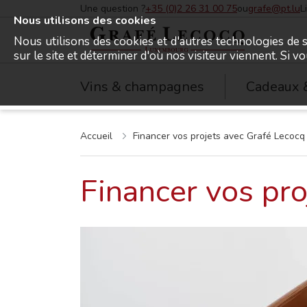
Une question ?
+35 (0)2 26 31 00 75
ou
grafe@pt.lu
L
Nous utilisons des cookies
Nous utilisons des cookies et d'autres technologies de s
sur le site et déterminer d'où nos visiteur viennent. Si v
Grafé Lecocq
Vins & champagnes
Cadeaux 
Accueil
Financer vos projets avec Grafé Lecocq
Financer vos pro