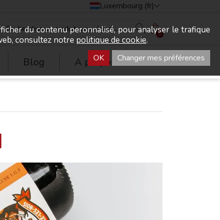
Luxembourg (fr)
t
fficher du contenu peronnalisé, pour analyser le trafique
0
e web, consultez notre
politique de cookie
.
OK
Changer mes préférences
Blog
A propos
q