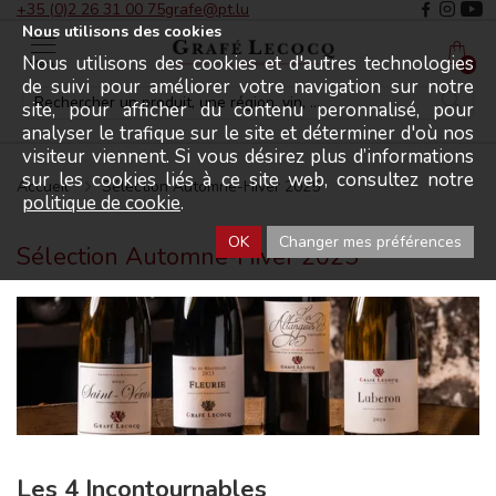
+35 (0)2 26 31 00 75
grafe@pt.lu
Nous utilisons des cookies
Nous utilisons des cookies et d'autres technologies
Menu
0
de suivi pour améliorer votre navigation sur notre
site, pour afficher du contenu peronnalisé, pour
analyser le trafique sur le site et déterminer d'où nos
visiteur viennent. Si vous désirez plus d’informations
sur les cookies liés à ce site web, consultez notre
Accueil
Sélection Automne-Hiver 2025
politique de cookie
.
OK
Changer mes préférences
Sélection Automne-Hiver 2025
Les 4 Incontournables