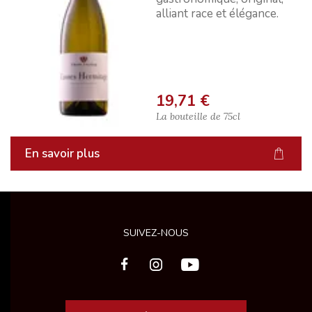
alliant race et élégance.
19,71 €
La bouteille de
75cl
En savoir plus
SUIVEZ-NOUS