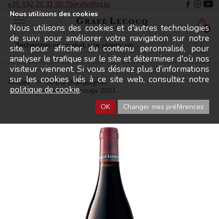
+35 (0)2 26 31 00 75
grafe@pt.lu
Nous utilisons des cookies
Nous utilisons des cookies et d'autres technologies
Menu
0
de suivi pour améliorer votre navigation sur notre
site, pour afficher du contenu peronnalisé, pour
analyser le trafique sur le site et déterminer d'où nos
visiteur viennent. Si vous désirez plus d’informations
sur les cookies liés à ce site web, consultez notre
Accueil
Vins & champagnes
politique de cookie
.
Crozes-Hermitage rouge 2021
OK
Changer mes préférences