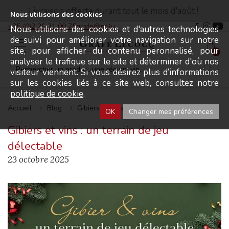
Livraison offerte durant tout le mois d'août !
Nous utilisons des cookies
+35 (0)2 26 31 00 75
grafe@pt.lu
Nous utilisons des cookies et d'autres technologies
de suivi pour améliorer votre navigation sur notre
site, pour afficher du contenu peronnalisé, pour
Menu
0
analyser le trafique sur le site et déterminer d'où nos
visiteur viennent. Si vous désirez plus d’informations
sur les cookies liés à ce site web, consultez notre
politique de cookie
.
Accueil
Blog
Gibiers et vins : un terrain de jeu délectable
OK
Changer mes préférences
Gibiers et vins : un terrain de jeu
délectable
23 octobre 2025