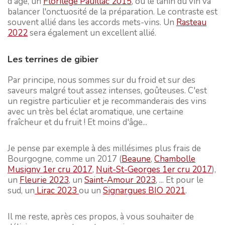
d'âge, un
Florilège Pauillac 2015
, où le tanin du vin va
balancer l'onctuosité de la préparation. Le contraste est
souvent allié dans les accords mets-vins. Un
Rasteau
2022
sera également un excellent allié.
Les terrines de gibier
Par principe, nous sommes sur du froid et sur des
saveurs malgré tout assez intenses, goûteuses. C'est
un registre particulier et je recommanderais des vins
avec un très bel éclat aromatique, une certaine
fraîcheur et du fruit ! Et moins d'âge...
Je pense par exemple à des millésimes plus frais de
Bourgogne, comme un 2017 (
Beaune
,
Chambolle
Musigny 1er cru 2017
,
Nuit-St-Georges 1er cru 2017
),
un
Fleurie 2023
, un
Saint-Amour 2023
, ... Et pour le
sud, un
Lirac 2023
ou un
Signargues BIO 2021
.
Il me reste, après ces propos, à vous souhaiter de