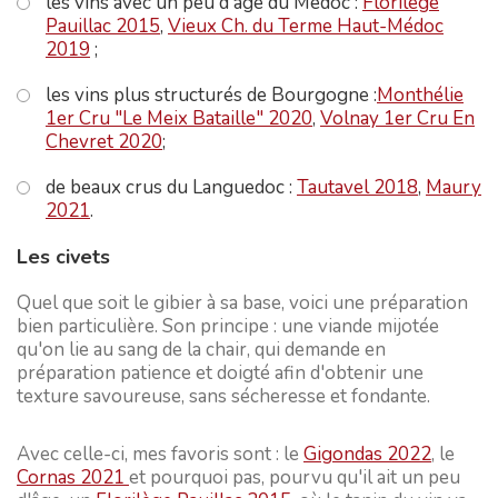
les vins avec un peu d'âge du Médoc :
Florilège
Pauillac 2015
,
Vieux Ch. du Terme Haut-Médoc
2019
;
les vins plus structurés de Bourgogne :
Monthélie
1er Cru "Le Meix Bataille" 2020
,
Volnay 1er Cru En
Chevret 2020
;
de beaux crus du Languedoc :
Tautavel 2018
,
Maury
2021
.
Les civets
Quel que soit le gibier à sa base, voici une préparation
bien particulière. Son principe : une viande mijotée
qu'on lie au sang de la chair, qui demande en
préparation patience et doigté afin d'obtenir une
texture savoureuse, sans sécheresse et fondante.
Avec celle-ci, mes favoris sont : le
Gigondas 2022
, le
Cornas 2021
et pourquoi pas, pourvu qu'il ait un peu