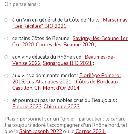
On pense ainsi :
à un Vin en général de la Côte de Nuits :
Marsannay
"Les Récilles" BIO 2021;
certains Côtes de Beaune :
Savigny-lès-Beaune 1er
Cru 2020
,
Chorey-lès-Beaune 2020
;
aux vins délicats du Rhône sud :
Beaumes-de-
Venise 2022
,
Signargues BIO 2021
;
aux vins à dominante merlot :
Florilège Pomerol
2015
,
Les Altanques 2021 - Côtes de Bordeaux-
Castillon
,
Ch. Mont d'Or 2014
;
et pourquoi pas les nobles crus du Beaujolais :
Fleurie 2023
,
Chirouble 2023
.
Plaisir personnel sur un "gibier" particulier : le canard.
J'ai toujours adoré l'accompagner d'un Rhône nord, tel
que le
Saint-Joseph 2022
ou le
Cornas 2021.