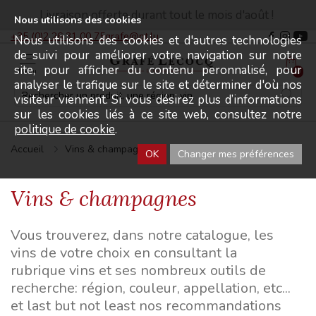
Livraison offerte durant tout le mois d'août !
Nous utilisons des cookies
+35 (0)2 26 31 00 75
grafe@pt.lu
Nous utilisons des cookies et d'autres technologies
de suivi pour améliorer votre navigation sur notre
site, pour afficher du contenu peronnalisé, pour
Menu
0
analyser le trafique sur le site et déterminer d'où nos
visiteur viennent. Si vous désirez plus d’informations
sur les cookies liés à ce site web, consultez notre
politique de cookie
.
Accueil
Vins & champagnes
OK
Changer mes préférences
Vins & champagnes
Vous trouverez, dans notre catalogue, les
vins de votre choix en consultant la
rubrique vins et ses nombreux outils de
recherche: région, couleur, appellation, etc...
et last but not least nos recommandations