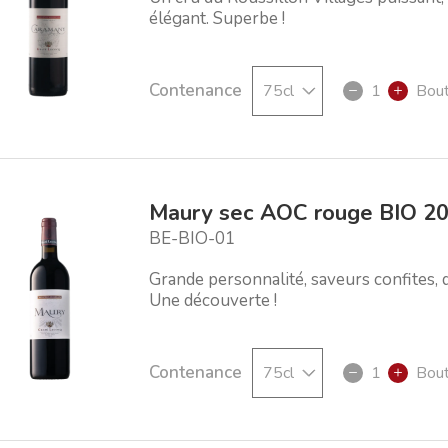
élégant. Superbe !
Contenance
1
Bout
Maury sec AOC rouge BIO 2
BE-BIO-01
Grande personnalité, saveurs confites, d
Une découverte !
Contenance
1
Bout