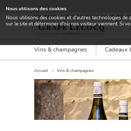
Nous utilisons des cookies
Une question ?
+35 (0)2 26 31 00 75
ou
grafe@pt.lu
L
Nous utilisons des cookies et d'autres technologies de s
sur le site et déterminer d'où nos visiteur viennent. Si v
Grafé Lecocq
Vins & champagnes
Cadeaux 
Accueil
Vins & champagnes