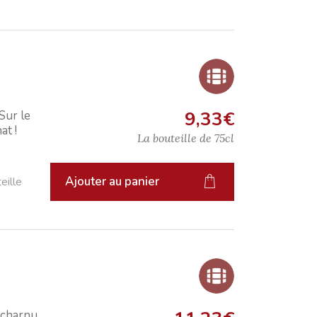
9,33
€
Sur le
at !
La bouteille de
75cl
Ajouter au panier
eille
 charnu,