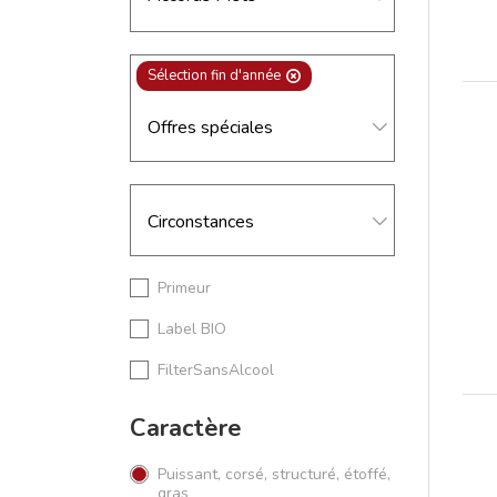
Sélection fin d'année
Primeur
Label BIO
FilterSansAlcool
Caractère
Puissant, corsé, structuré, étoffé,
gras