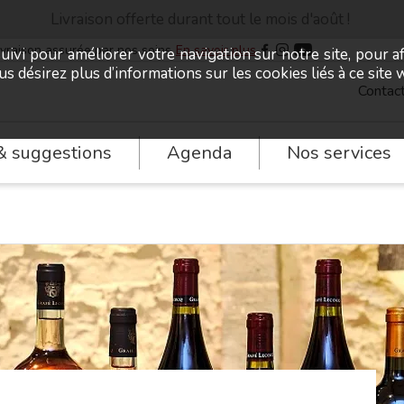
Livraison offerte durant tout le mois d'août !
ivraison assurée par nos soins
En savoir plus
uivi pour améliorer votre navigation sur notre site, pour a
ous désirez plus d’informations sur les cookies liés à ce sit
Contac
& suggestions
Agenda
Nos services