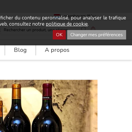
Luxembourg (fr)
fficher du contenu peronnalisé, pour analyser le trafique
e web, consultez notre
politique de cookie
.
t
0
OK
Changer mes préférences
Blog
A propos